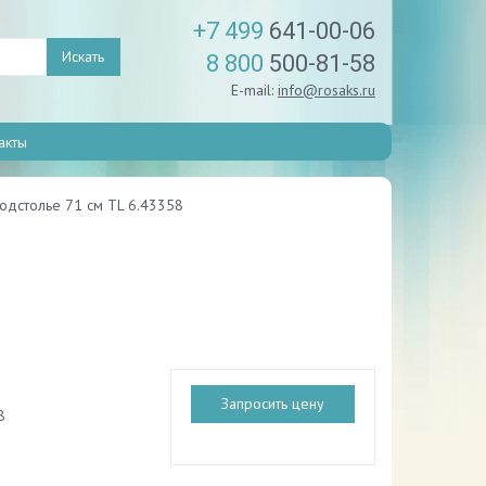
+7 499
641-00-06
Искать
8 800
500-81-58
E-mail:
info@rosaks.ru
акты
одстолье 71 см TL 6.43358
Запросить цену
8