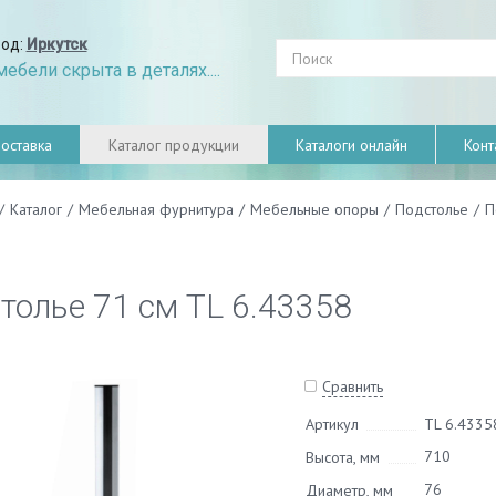
род:
Иркутск
ебели скрыта в деталях....
оставка
Каталог продукции
Каталоги онлайн
Конт
/
Каталог
/
Мебельная фурнитура
/
Мебельные опоры
/
Подстолье
/
П
толье 71 см TL 6.43358
Сравнить
Артикул
TL 6.4335
710
Высота, мм
76
Диаметр, мм