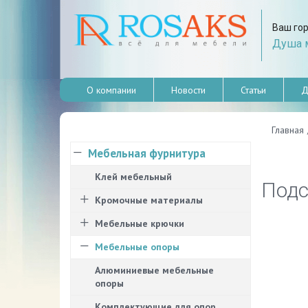
Ваш го
Душа м
О компании
Новости
Статьи
Д
Главная
Мебельная фурнитура
Клей мебельный
Подс
Кромочные материалы
Мебельные крючки
Мебельные опоры
Алюминиевые мебельные
опоры
Комплектующие для опор