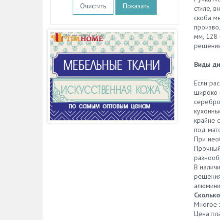
Очистить
стиле, в
скоба м
произво
мм, 128
решения
Виды ди
Если ра
широко 
серебро,
кухонн
крайне 
под мато
При нео
Прочный
разнооб
В наличи
решения
алюмини
Сколько
Многое з
Цена пл