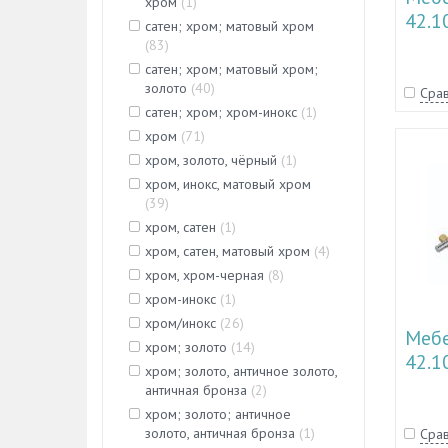
хром
(
1
)
42.1
сатен; хром; матовый хром
(
83
)
сатен; хром; матовый хром;
золото
(
40
)
Срав
сатен; хром; хром-инокс
(
1
)
хром
(
71
)
хром, золото, чёрный
(
1
)
хром, инокс, матовый хром
(
39
)
хром, сатен
(
1
)
хром, сатен, матовый хром
(
4
)
хром, хром-черная
(
8
)
хром-инокс
(
1
)
хром/инокс
(
26
)
Мебе
хром; золото
(
14
)
42.1
хром; золото, античное золото,
античная бронза
(
2
)
хром; золото; античное
золото, античная бронза
(
1
)
Срав