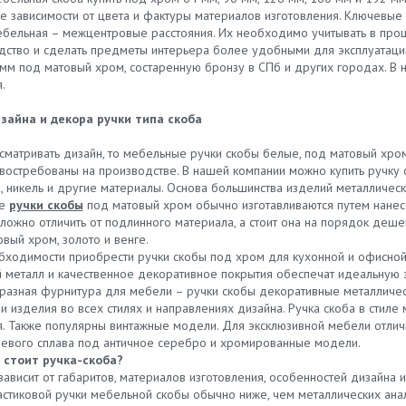
не зависимости от цвета и фактуры материалов изготовления. Ключевые
ебельная – межцентровые расстояния. Их необходимо учитывать в про
дство и сделать предметы интерьера более удобными для эксплуатац
 мм под матовый хром, состаренную бронзу в СПб и других городах. В 
.
зайна и декора ручки типа скоба
ссматривать дизайн, то мебельные ручки скобы белые, под матовый хро
востребованы на производстве. В нашей компании можно купить ручку с
 никель и другие материалы. Основа большинства изделий металлическа
ые
ручки скобы
под матовый хром обычно изготавливаются путем нанесе
сложно отличить от подлинного материала, а стоит она на порядок деш
вый хром, золото и венге.
бходимости приобрести ручки скобы под хром для кухонной и офисной 
 металл и качественное декоративное покрытия обеспечат идеальную э
разная фурнитура для мебели – ручки скобы декоративные металлически
и изделия во всех стилях и направлениях дизайна. Ручка скоба в стил
. Также популярны винтажные модели. Для эксклюзивной мебели отлич
евого сплава под античное серебро и хромированные модели.
 стоит ручка-скоба?
ависит от габаритов, материалов изготовления, особенностей дизайна 
астиковой ручки мебельной скобы обычно ниже, чем металлических анал