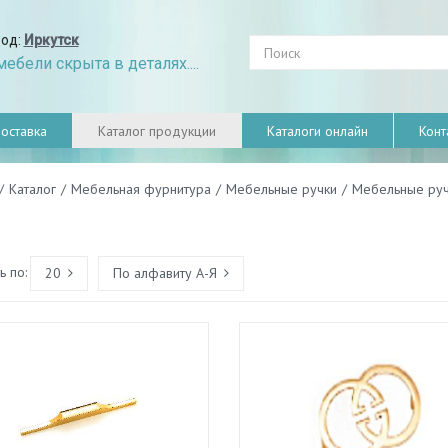
род:
Иркутск
ебели скрыта в деталях....
оставка
Каталог продукции
Каталоги онлайн
Конт
/
Каталог
/
Мебельная фурнитура
/
Мебельные ручки
/
Мебельные руч
 по:
20
По алфавиту А-Я