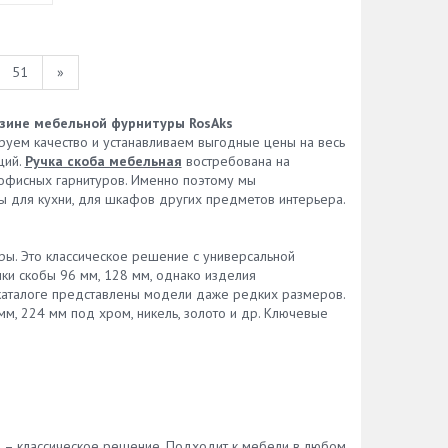
51
»
азине мебельной фурнитуры RosAks
руем качество и устанавливаем выгодные цены на весь
ций.
Ручка скоба мебельная
востребована на
 офисных гарнитуров. Именно поэтому мы
ы для кухни, для шкафов других предметов интерьера.
ы. Это классическое решение с универсальной
ки скобы 96 мм, 128 мм, однако изделия
 каталоге представлены модели даже редких размеров.
мм, 224 мм под хром, никель, золото и др. Ключевые
м – классическое решение. Подходит к мебели в любом