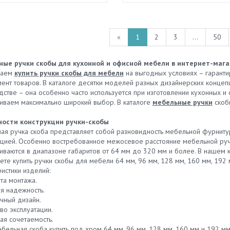
«
1
2
3
...
50
ые ручки скобы для кухонной и офисной мебели в интернет-маг
гаем
купить ручки скобы для мебели
на выгодных условиях – гаранти
мент товаров. В каталоге десятки моделей разных дизайнерских концеп
дстве – она особенно часто используется при изготовлении кухонных и
иваем максимально широкий выбор. В каталоге
мебельные ручки
скоб
ости конструкции ручки-скобы
ая ручка скоба представляет собой разновидность мебельной фурнитур
кцией. Особенно востребованное межосевое расстояние мебельной руч
ливаются в диапазоне габаритов от 64 мм до 320 мм и более. В нашем
те купить ручки скобы для мебели 64 мм, 96 мм, 128 мм, 160 мм, 192 
истики изделий:
та монтажа.
я надежность.
чный дизайн.
во эксплуатации.
ая сочетаемость.
ебельная скоба купить под хром 64 мм, 96 мм, 128 мм, 160 мм и 192 м