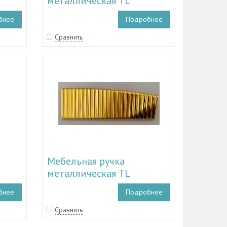
металлическая TL
9
51.10024 - TL 51.10026
бнее
Подробнее
Сравнить
Мебельная ручка
металлическая TL
7
51.10012 - TL 51.10014
бнее
Подробнее
Сравнить