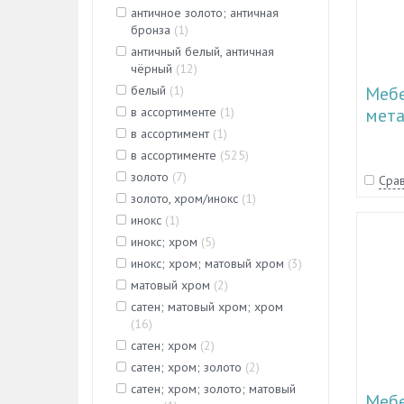
античное золото; античная
бронза
(
1
)
античный белый, античная
чёрный
(
12
)
белый
(
1
)
Мебе
в ассортименте
(
1
)
мета
в ассортимент
(
1
)
50.1
в ассортименте
(
525
)
золото
(
7
)
Срав
золото, хром/инокс
(
1
)
инокс
(
1
)
инокс; хром
(
5
)
инокс; хром; матовый хром
(
3
)
матовый хром
(
2
)
сатен; матовый хром; хром
(
16
)
сатен; хром
(
2
)
сатен; хром; золото
(
2
)
сатен; хром; золото; матовый
Мебе