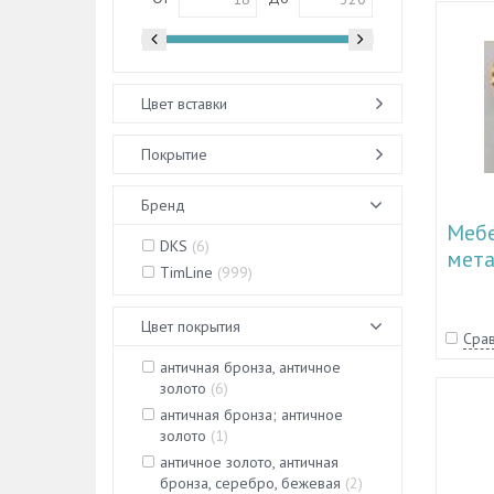
Цвет вставки
Покрытие
Бренд
Мебе
DKS
(
6
)
мета
TimLine
(
999
)
51.1
Цвет покрытия
Срав
античная бронза, античное
золото
(
6
)
античная бронза; античное
золото
(
1
)
античное золото, античная
бронза, серебро, бежевая
(
2
)