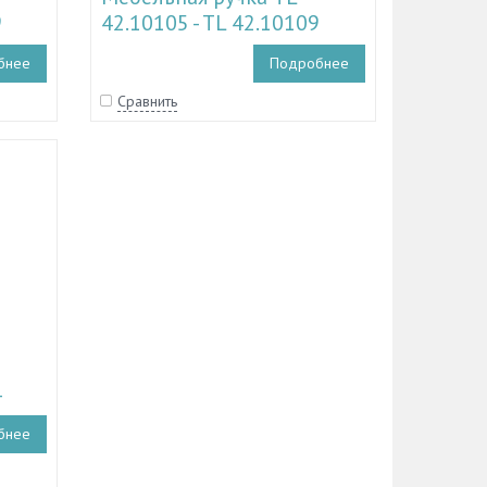
9
42.10105 - TL 42.10109
бнее
Подробнее
Сравнить
4
бнее