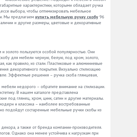
 габаритные характеристики, которыми обладает ручка
цессе выбора, чтобы оптимизировать мебельное
ии. Мы предлагаем
купить мебельную ручку скобу
96
наличии и другие размеры, цветовые и декоративные
м и золото пользуются особой популярностью. Они
кобу для мебели черную, белую, под хром, золото,
я, как правило, из стали. Пластиковые и алюминиевые
ния декоративного покрытия. Визуально стилизацию
евле. Эффектные решения – ручка скоба глянцевая,
мебели недорого – обратите внимание на стилизации.
стетику. В нашем каталоге представлена
е под глянец, хром, цинк, сатин и другие материалы.
е модерн и классика – наиболее востребованные
но подойдут состаренные мебельные ручки скобы из
и декора, а также от бренда компании-производителя.
огов. Однако она менее устойчива к нагрузкам при