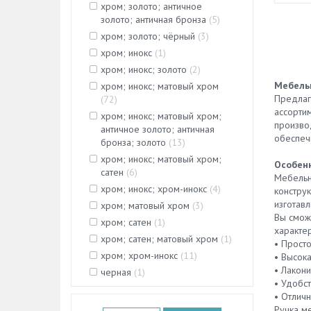
хром; золото; античное
золото; античная бронза
(
5
)
хром; золото; чёрный
(
3
)
хром; инокс
(
1
)
хром; инокс; золото
(
2
)
Мебельн
хром; инокс; матовый хром
Предла
(
72
)
ассорти
хром; инокс; матовый хром;
произво
античное золото; античная
обеспеч
бронза; золото
(
13
)
хром; инокс; матовый хром;
Особенн
сатен
(
6
)
Мебельн
хром; инокс; хром-инокс
(
4
)
констру
изготав
хром; матовый хром
(
3
)
Вы сможе
хром; сатен
(
1
)
характер
хром; сатен; матовый хром
(
1
)
• Просто
хром; хром-инокс
(
11
)
• Высока
• Лакони
черная
(
1
)
• Удобст
• Отличн
Ручка м