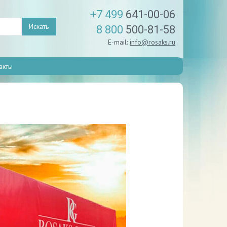
+7 499
641-00-06
Искать
8 800
500-81-58
E-mail:
info@rosaks.ru
акты