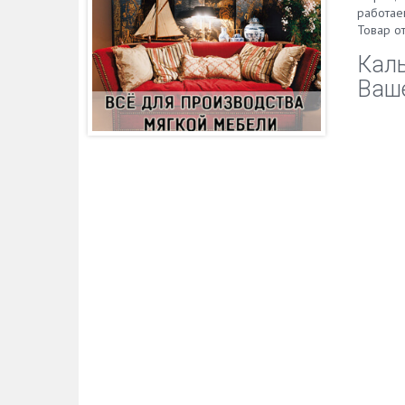
работае
Товар о
Каль
Ваше