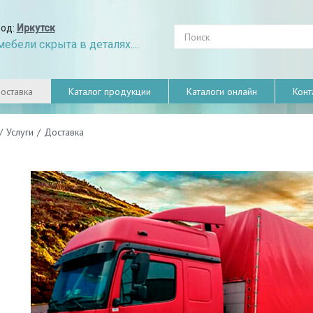
род:
Иркутск
ебели скрыта в деталях....
оставка
Каталог продукции
Каталоги онлайн
Конт
/
Услуги
/
Доставка